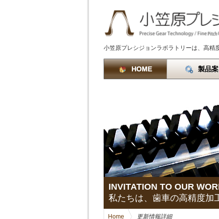
小笠原プレシジョンラボラトリーは、高精
HOME
製品案
INVITATION TO OUR WOR
私たちは、歯車の高精度加
Home
>
更新情報詳細